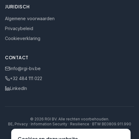
JURIDISCH
Algemene voorwaarden
Privacybeleid
Cookieverklaring
CONTACT
info@rgi-bv.be
+32 484 111 022
LinkedIn
©
2026
RGI BV
.
Alle rechten voorbehouden.
BE, Privacy · Information Security · Resilience · BTW BE0809.911.990
Cookies op deze website