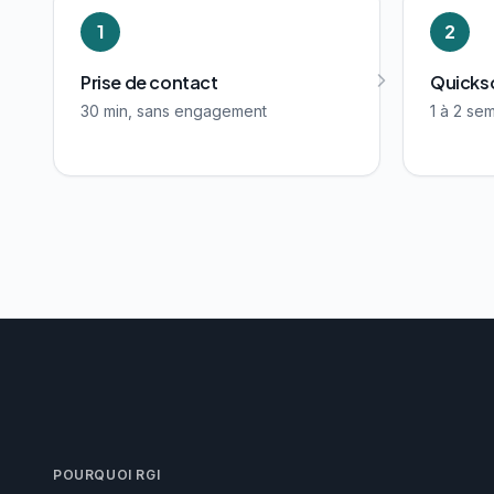
1
2
Prise de contact
Quicksc
30 min, sans engagement
1 à 2 sem
POURQUOI RGI