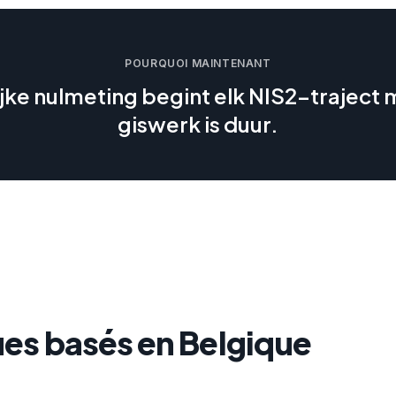
POURQUOI MAINTENANT
jke nulmeting begint elk NIS2-traject
giswerk is duur.
es basés en Belgique