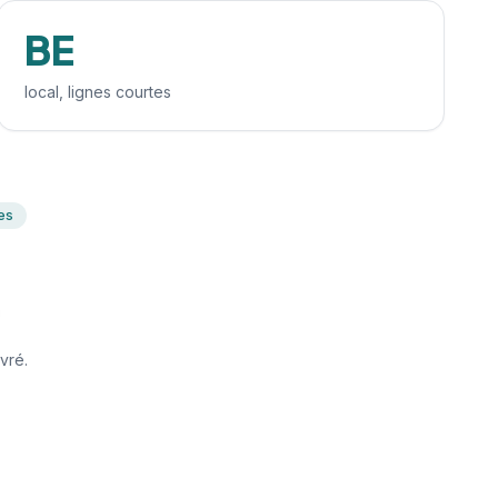
BE
local, lignes courtes
es
vré.