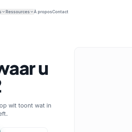
s
Ressources
À propos
Contact
waar u
2
op wit toont wat in
ft.