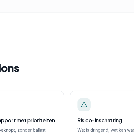
dons
pport met prioriteiten
Risico-inschatting
beknopt, zonder ballast.
Wat is dringend, wat kan wa