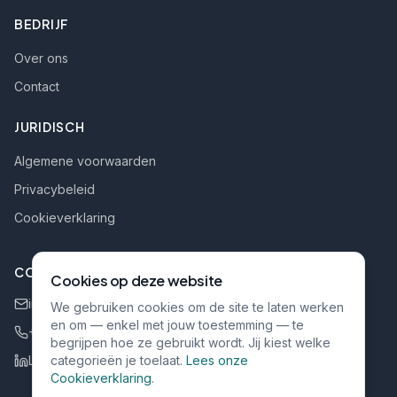
BEDRIJF
Over ons
Contact
JURIDISCH
Algemene voorwaarden
Privacybeleid
Cookieverklaring
CONTACT
Cookies op deze website
info@rgi-bv.be
We gebruiken cookies om de site te laten werken
en om — enkel met jouw toestemming — te
+32 484 111 022
begrijpen hoe ze gebruikt wordt. Jij kiest welke
LinkedIn
categorieën je toelaat.
Lees onze
Cookieverklaring
.