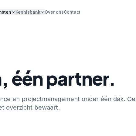
nsten
Kennisbank
Over ons
Contact
, één partner.
silience en projectmanagement onder één dak. G
et overzicht bewaart.