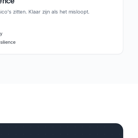
ience
co's zitten. Klaar zijn als het misloopt.
ty
silience