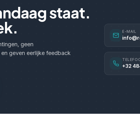
andaag staat.
ek.
E-MAIL
info@r
chtingen, geen
 en geven eerlijke feedback
TELEFO
+32 48