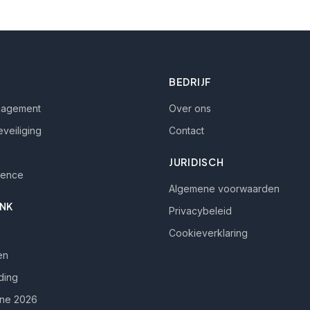
BEDRIJF
nagement
Over ons
eveiliging
Contact
JURIDISCH
lience
Algemene voorwaarden
NK
Privacybeleid
Cookieverklaring
en
ding
ine 2026