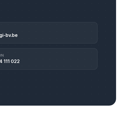
gi-bv.be
ON
4 111 022