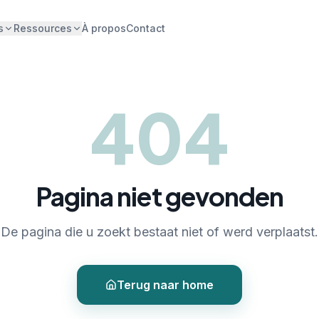
s
Ressources
À propos
Contact
404
Pagina niet gevonden
De pagina die u zoekt bestaat niet of werd verplaatst.
Terug naar home