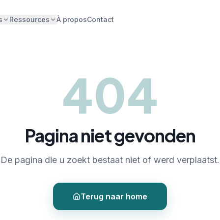
s
Ressources
À propos
Contact
404
Pagina niet gevonden
De pagina die u zoekt bestaat niet of werd verplaatst.
Terug naar home