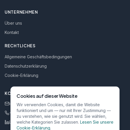
UNTERNEHMEN
Über uns
Kontakt
RECHTLICHES
Allgemeine Geschäftsbedingungen
Datenschutzerklärung
Cookie-Erklärung
KONTAKT
Cookies auf dieser Website
info@rgi-bv.be
Wir verwenden Cookies, damit die Website
funktioniert und um — nur mit Ihrer Zustimmung —
+32 484 111 022
zu verstehen, wie sie genutzt wird. Sie wählen,
LinkedIn
welche Kategorien Sie zulassen.
Lesen Sie unsere
Cookie-Erklärung
.