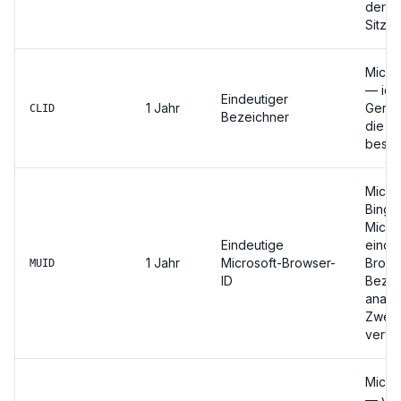
derse
Sitzun
Micros
— iden
Eindeutiger
1 Jahr
Gerät
CLID
Bezeichner
die W
besuc
Micros
Bing 
Micros
Eindeutige
einde
1 Jahr
Microsoft-Browser-
Brows
MUID
ID
Bezei
analy
Zwec
verwe
Micros
— vali