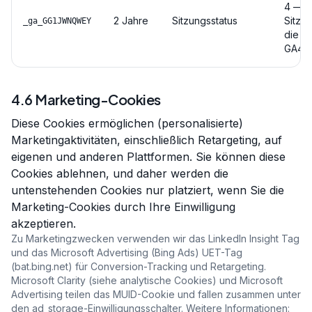
4 — b
2 Jahre
Sitzungsstatus
Sitzun
_ga_GG1JWNQWEY
die s
GA4-P
4.6 Marketing-Cookies
Diese Cookies ermöglichen (personalisierte)
Marketingaktivitäten, einschließlich Retargeting, auf
eigenen und anderen Plattformen. Sie können diese
Cookies ablehnen, und daher werden die
untenstehenden Cookies nur platziert, wenn Sie die
Marketing-Cookies durch Ihre Einwilligung
akzeptieren.
Zu Marketingzwecken verwenden wir das LinkedIn Insight Tag
und das Microsoft Advertising (Bing Ads) UET-Tag
(bat.bing.net) für Conversion-Tracking und Retargeting.
Microsoft Clarity (siehe analytische Cookies) und Microsoft
Advertising teilen das MUID-Cookie und fallen zusammen unter
den ad_storage-Einwilligungsschalter. Weitere Informationen: