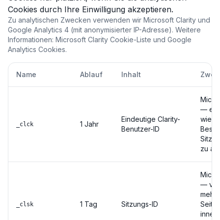
Cookies durch Ihre Einwilligung akzeptieren.
Zu analytischen Zwecken verwenden wir Microsoft Clarity und
Google Analytics 4 (mit anonymisierter IP-Adresse). Weitere
Informationen: Microsoft Clarity Cookie-Liste und Google
Analytics Cookies.
Name
Ablauf
Inhalt
Zwec
Micros
— erk
Eindeutige Clarity-
wiede
1 Jahr
_clck
Benutzer-ID
Besuc
Sitzu
zu ag
Micros
— ver
mehre
1 Tag
Sitzungs-ID
Seite
_clsk
inner