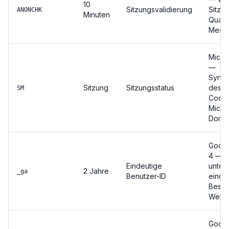
10
Sitzungsvalidierung
Sitzu
ANONCHK
Minuten
Qualit
Messu
Micros
—
Synch
Sitzung
Sitzungsstatus
des M
SM
Cooki
Micro
Domai
Googl
4 —
Eindeutige
unter
2 Jahre
_ga
Benutzer-ID
einde
Besuc
Websi
Googl