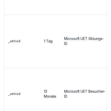
Microsoft UET Sitzungs-
1 Tag
_uetsid
ID
13
Microsoft UET Besucher-
_uetvid
Monate
ID